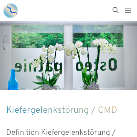
Zum
M
Inhalt
springen
Kiefergelenkstörung / CMD
Definition Kiefergelenkstörung /